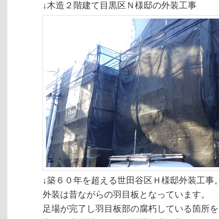
↓木造２階建て目黒区Ｎ様邸の外装工事
↓築６０年を超える世田谷区Ｈ様邸外装工事
外装は昔ながらの羽目板となっています。
足場が完了し羽目板部の腐朽している箇所を