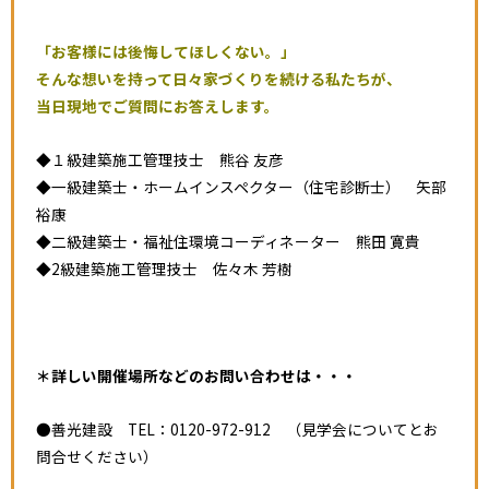
「お客様には後悔してほしくない。」
そんな想いを持って日々家づくりを続ける私たちが、
当日現地でご質問にお答えします。
◆１級建築施工管理技士 熊谷 友彦
◆一級建築士・ホームインスペクター（住宅診断士） 矢部
裕康
◆二級建築士・福祉住環境コーディネーター 熊田 寛貴
◆2級建築施工管理技士 佐々木 芳樹
＊詳しい開催場所などのお問い合わせは・・・
●善光建設 TEL：0120-972-912 （見学会についてとお
問合せください）