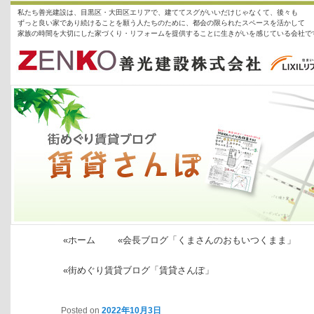
私たち善光建設は、目黒区・大田区エリアで、建ててスグがいいだけじゃなくて、後々も
ずっと良い家であり続けることを願う人たちのために、都会の限られたスペースを活かして
家族の時間を大切にした家づくり・リフォームを提供することに生きがいを感じている会社で
善光建設株式会社
街めぐり賃貸ブログ「賃貸さんぽ」
«ホーム
«会長ブログ「くまさんのおもいつくまま」
«街めぐり賃貸ブログ「賃貸さんぽ」
投稿ナビゲーション
Posted on
2022年10月3日