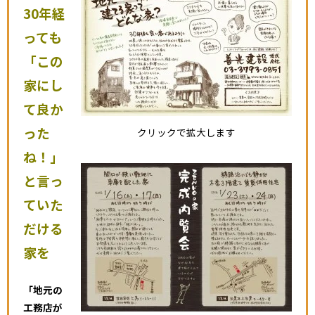
30年経
っても
「この
家にし
て良か
った
クリックで拡大します
ね！」
と言っ
ていた
だける
家を
「地元の
工務店が