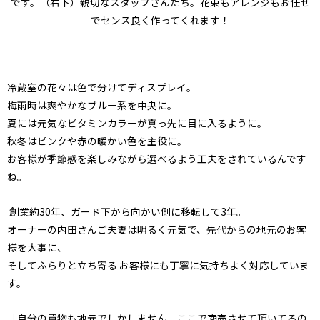
です。（右下）親切なスタッフさんたち。花束もアレンジもお任せ
でセンス良く作ってくれます！
冷蔵室の花々は色で分けてディスプレイ。
梅雨時は爽やかなブルー系を中央に。
夏には元気なビタミンカラーが真っ先に目に入るように。
秋冬はピンクや赤の暖かい色を主役に。
お客様が季節感を楽しみながら選べるよう工夫をされているんです
ね。
創業約30年、ガード下から向かい側に移転して3年。
オーナーの内田さんご夫妻は明るく元気で、先代からの地元のお客
様を大事に、
そしてふらりと立ち寄る お客様にも丁寧に気持ちよく対応していま
す。
「自分の買物も地元でしかしません。ここで商売させて頂いてるの