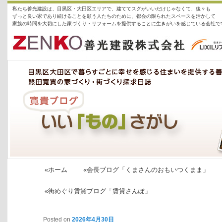
私たち善光建設は、目黒区・大田区エリアで、建ててスグがいいだけじゃなくて、後々も
ずっと良い家であり続けることを願う人たちのために、都会の限られたスペースを活かして
家族の時間を大切にした家づくり・リフォームを提供することに生きがいを感じている会社で
善光建設株式会社
社長ブログ「いい「もの」探し」
«ホーム
«会長ブログ「くまさんのおもいつくまま」
«街めぐり賃貸ブログ「賃貸さんぽ」
投稿ナビゲーション
Posted on
2026年4月30日