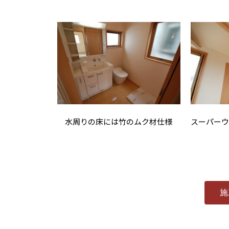
水周りの床には竹のムク材仕様
スーパー
施