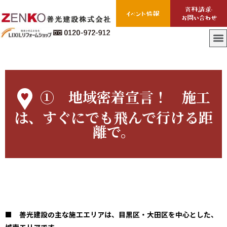
① 地域密着宣言！ 施工
は、すぐにでも飛んで行ける距
離で。
■ 善光建設の主な施工エリアは、目黒区・大田区を中心とした、
城南エリアです。