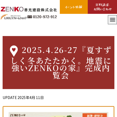
2025.4.26-27『夏すず
しく冬あたたかく。地震に
強いZENKOの家』完成内
覧会
UPDATE
2025年4月 11日