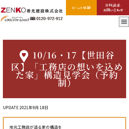
10/16・17【世田谷
区】「工務店の想いを込め
た家」構造見学会（予約
制）
UPDATE
2021年9月 18日
地元工務店が造る家の構造を