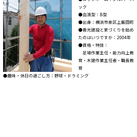
ック
●血液型：B型
●出身：横浜市泉区上飯田町
●善光建設と家づくりを始め
たのはいつですか：2004年
●資格・特技：
足場作業主任・能力向上教
育・木建作業主任者・職長教
育
●趣味・休日の過ごし方：野球・ドラミング